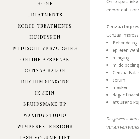
Onze specifieke
HOME
ervoor dat u on
TREATMENTS
KORTE TREATMENTS
Cenzaa Impress
Cenzaa Impressi
HUIDTYPEN
Behandeling 
MEDISCHE VERZORGING
epileren we
reiniging
ONLINE AFSPRAAK
milde peeling
CENZAA SALON
Cenzaa Bala
serum
RHYTHM SEASONS
masker
IK SKIN
dag- of nach
afsluitend k
BRUIDSMAKE UP
WAXING STUDIO
Desgewenst kan d
WIMPEREXTENSIONS
verven van wenk
LASH VOLUME LIFT