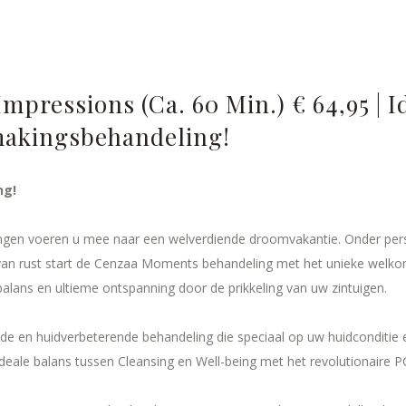
mpressions (ca. 60 Min.) € 64,95 | I
akingsbehandeling!
ng!
gen voeren u mee naar een welverdiende droomvakantie. Onder pers
van rust start de Cenzaa Moments behandeling met het unieke welko
alans en ultieme ontspanning door de prikkeling van uw zintuigen.
e en huidverbeterende behandeling die speciaal op uw huidconditie 
deale balans tussen Cleansing en Well-being met het revolutionaire