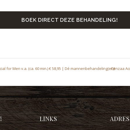
BOEK DIRECT DEZE BEHANDELING!
al for Men v.a. (ca. 60 min.) € 58,95 | Dé mannenbehandeling(en)!
Cenzaa Acn
!
LINKS
ADRES