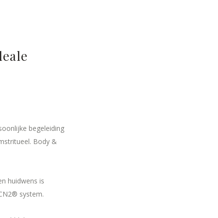
deale
oonlijke begeleiding
mstritueel. Body &
en huidwens is
 PCN2® system.