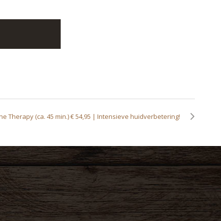
e Therapy (ca. 45 min.) € 54,95 | Intensieve huidverbetering!