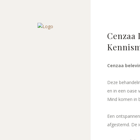
Cenzaa I
Kennism
Cenzaa belevi
Deze behandelin
en in een oase 
Mind komen in b
Een ontspannend
afgestemd. De i