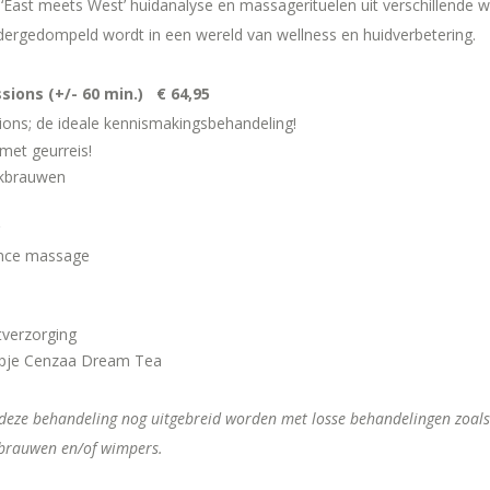
 ‘East meets West’ huidanalyse en massagerituelen uit verschillende 
dergedompeld wordt in een wereld van wellness en huidverbetering.
ions (+/- 60 min.) € 64,95
ons; de ideale kennismakingsbehandeling!
met geurreis!
nkbrauwen
nce massage
tverzorging
opje Cenzaa Dream Tea
eze behandeling nog uitgebreid worden met losse behandelingen zoals 
brauwen en/of wimpers.