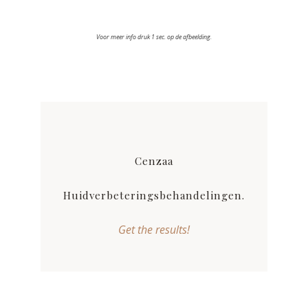
rimpelvermindering.
Tip! Boek uw Cenzaa huidverbeterende
Voor meer info druk 1 sec. op de afbeelding.
gezichtsbehandeling.
Cenzaa
Huidverbeteringsbehandelingen.
Get the results!