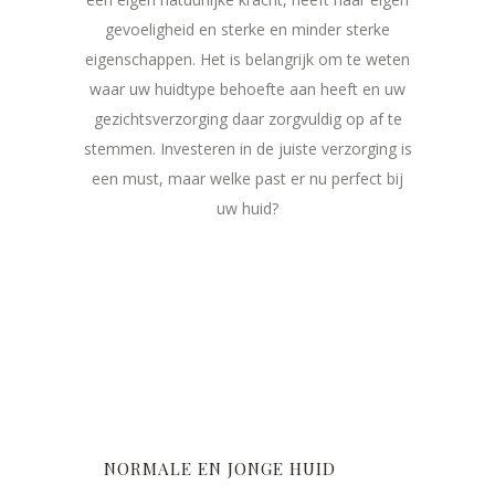
gevoeligheid en sterke en minder sterke
eigenschappen. Het is belangrijk om te weten
waar uw huidtype behoefte aan heeft en uw
gezichtsverzorging daar zorgvuldig op af te
stemmen. Investeren in de juiste verzorging is
een must, maar welke past er nu perfect bij
uw huid?
Om de normale en jonge huid, zonder
directe huidproblemen langdurig mooi,
gezond en glad te houden, is goede
huidverzorging belangrijk. Ook uw huid
heeft behoefte aan reiniging en voeding
NORMALE EN JONGE HUID
en een goede balans tussen vocht en