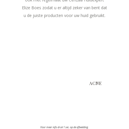
Elize Boes zodat u er altijd zeker van bent dat
u de juiste producten voor uw huid gebruikt.
Bij een acne-huid is de huidflora
verstoort, uw huid is verdikt en heeft
een hoge talgproductie waardoor
poriën verstoppen en ontstekingen
kunnen ontstaan. Een acne-achtige en
vette huid heeft veel behoefte aan
ACNE
evenwichtige en effectieve verzorging
voor een beschermde, gezuiverde en
gematteerde huid.
Tip! Boek uw Cenzaa huidverbeterende
gezichtsbehandeling.
Voor meer info druk 1 sec. op de afbeelding.