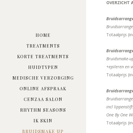
OVERZICHT 
Bruidsarrang
Bruidsarrange
Totaalprijs (i
HOME
TREATMENTS
Bruidsarrang
KORTE TREATMENTS
Bruidsmake-up
+epileren en 
HUIDTYPEN
Totaalprijs (i
MEDISCHE VERZORGING
ONLINE AFSPRAAK
Bruidsarrang
Bruidsarrang
CENZAA SALON
incl lippenst
RHYTHM SEASONS
One By One Wi
IK SKIN
Totaalprijs (i
BRUIDSMAKE UP