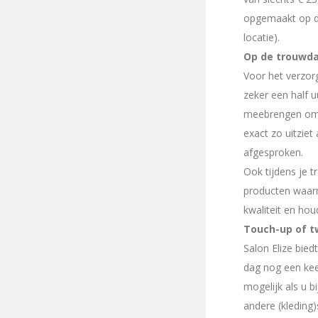
opgemaakt op de
locatie).
Op de trouwd
Voor het verzor
zeker een half u
meebrengen om 
exact zo uitziet
afgesproken.
Ook tijdens je 
producten waarm
kwaliteit en ho
Touch-up of tw
Salon Elize bied
dag nog een keer
mogelijk als u 
andere (kleding)