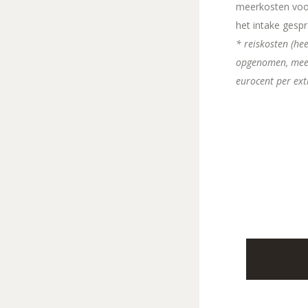
meerkosten voo
het intake gespr
* reiskosten (he
opgenomen, meer
eurocent per ex