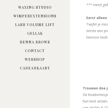
*** meest geb
WAXING STUDIO
WIMPEREXTENSIONS
Eerst allee
Twijfel je mis
LASH VOLUME LIFT
eerste een pr
GELLAK
hiervoor bedr
HENNA BROWS
CONTACT
WEBSHOP
CADEAUKAART
Trouwen doe je
De bruidsmeisjes
hun best uitzie
van slechts € 23