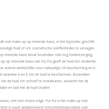
iedt ook make-up op minerale basis, in het bijzonder geschikt
evoelige huid of om cosmetische oneffenheden te vervagen.
p minerale basis bevat bovendien ook nog huidverzorging.
-up op minerale basis van Pui Pui geeft de huid een stralende
vat actieve werkstoffen voor natuurlijke UV bescherming en is
met vitamine A en E om de huid te beschermen. Bovendien
 het de huid om zichzelf te revitaliseren, activeert het de
latie en laat het de huid stralen!
uxueus, met een stoere edge. Pui Pui is hét make-up met
 Elize is naast gediplomeerd schoonheidsspecialiste ook