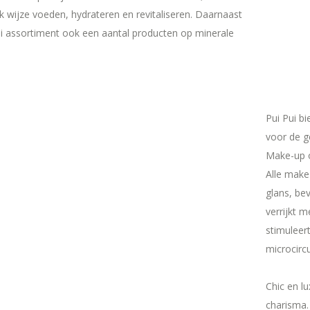
jk wijze voeden, hydrateren en revitaliseren. Daarnaast
ui assortiment ook een aantal producten op minerale
Pui Pui b
voor de g
Make-up o
Alle make
glans, be
verrijkt 
stimuleert
microcircu
Chic en l
charisma.