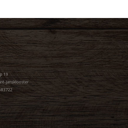
p 19
nt-Jansklooster
-583722