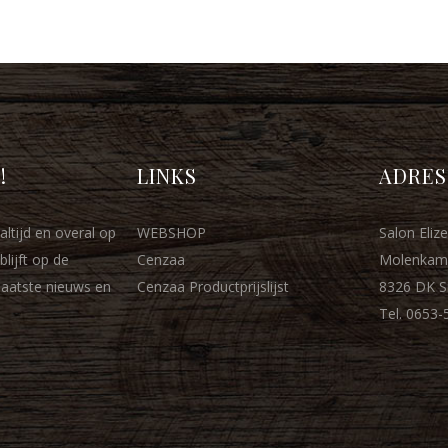
!
LINKS
ADRES
altijd en overal op
WEBSHOP
Salon Elize
blijft op de
Cenzaa
Molenkam
laatste nieuws en
Cenzaa Productprijslijst
8326 DK Si
Tel. 0653