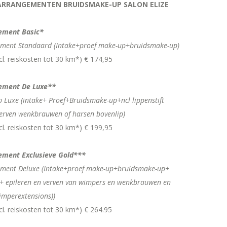
ARRANGEMENTEN BRUIDSMAKE-UP SALON ELIZE
ement Basic*
ment Standaard (Intake+proef make-up+bruidsmake-up)
ncl. reiskosten tot 30 km*) € 174,95
ement De Luxe**
 Luxe (intake+ Proef+Bruidsmake-up+ncl lippenstift
verven wenkbrauwen of harsen bovenlip)
ncl. reiskosten tot 30 km*) € 199,95
ement Exclusieve Gold***
ement Deluxe (Intake+proef make-up+bruidsmake-up+
ift+ epileren en verven van wimpers en wenkbrauwen en
mperextensions))
ncl. reiskosten tot 30 km*) € 264.95