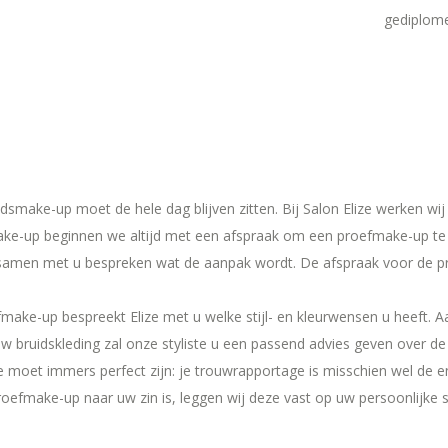
gediplome
dsmake-up moet de hele dag blijven zitten. Bij Salon Elize werken wi
ake-up beginnen we altijd met een afspraak om een proefmake-up te
samen met u bespreken wat de aanpak wordt. De afspraak voor de p
make-up bespreekt Elize met u welke stijl- en kleurwensen u heeft. A
 bruidskleding zal onze styliste u een passend advies geven over de t
e moet immers perfect zijn: je trouwrapportage is misschien wel de en
efmake-up naar uw zin is, leggen wij deze vast op uw persoonlijke sti