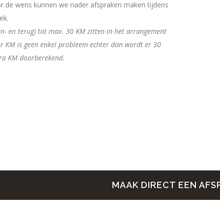
r de wens kunnen we nader afspraken maken tijdens
ek.
en- en terug) tot max. 30 KM zitten in het arrangement
 KM is geen enkel probleem echter dan wordt er 30
tra KM doorberekend.
MAAK DIRECT EEN AFS