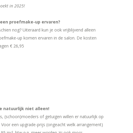
oekt in 2025!
n een proefmake-up ervaren?
schien nog? Uiteraard kun je ook vrijblijvend alleen
oefmake-up komen ervaren in de salon. De kosten
agen € 26,95
 natuurlijk niet alleen!
, (schoon)moeders of getuigen willen er natuurlijk op
n. Voor een upgrade-prijs (ongeacht welk arrangement)
,95 incl. btw p.p. meer worden zij ook mooi